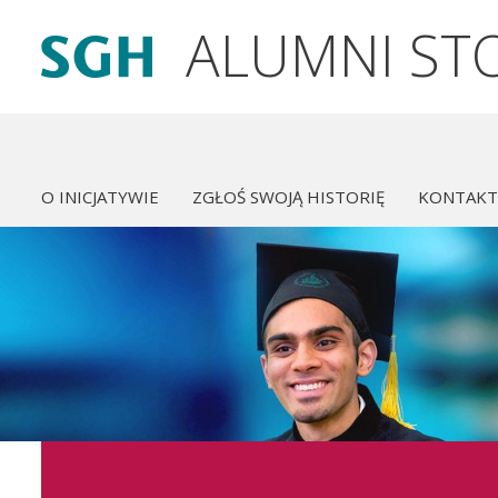
Przejdź
ALUMNI ST
do
treści
O INICJATYWIE
ZGŁOŚ SWOJĄ HISTORIĘ
KONTAKT
Główna
nawigacja