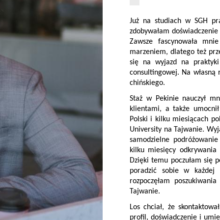
Już na studiach w SGH pra
zdobywałam doświadczenie w
Zawsze fascynowała mnie
marzeniem, dlatego też pr
się na wyjazd na praktyki
consultingowej. Na własną 
chińskiego.
Staż w Pekinie nauczył mn
klientami, a także umocni
Polski i kilku miesiącach
University na Tajwanie. Wyj
samodzielne podróżowanie 
kilku miesięcy odkrywania 
Dzięki temu poczułam się p
poradzić sobie w każdej 
rozpoczęłam poszukiwania 
Tajwanie.
Los chciał, że skontaktow
profil, doświadczenie i umi