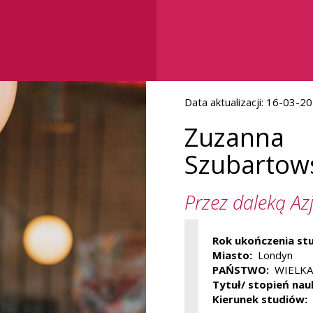
Data aktualizacji:
16-03-20
Zuzanna
Szubartow
Przez daleką Az
Rok ukończenia st
Miasto
Londyn
PAŃSTWO
WIELKA
Tytuł/ stopień na
Kierunek studiów