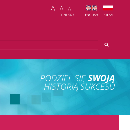
A
A
A
FONT SIZE
ENGLISH
POLSKI
SZUKAJ
PODZIEL SIĘ
SWOJĄ
HISTORIĄ SUKCESU