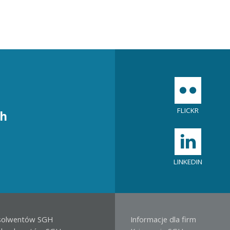
Social
menu
FLICKR
ch
LINKEDIN
solwentów SGH
Informacje dla firm
PRZYDATNE