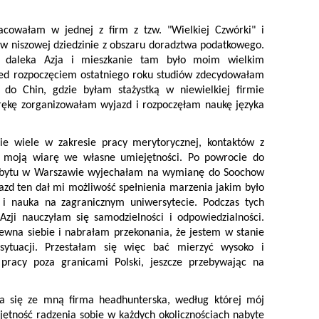
cowałam w jednej z firm z tzw. "Wielkiej Czwórki" i
 niszowej dziedzinie z obszaru doradztwa podatkowego.
 daleka Azja i mieszkanie tam było moim wielkim
zed rozpoczęciem ostatniego roku studiów zdecydowałam
 do Chin, gdzie byłam stażystką w niewielkiej firmie
rękę zorganizowałam wyjazd i rozpoczęłam naukę języka
ie wiele w zakresie pracy merytorycznej, kontaktów z
ł moją wiarę we własne umiejętności. Po powrocie do
 pobytu w Warszawie wyjechałam na wymianę do Soochow
azd ten dał mi możliwość spełnienia marzenia jakim było
i nauka na zagranicznym uniwersytecie. Podczas tych
Azji nauczyłam się samodzielności i odpowiedzialności.
ewna siebie i nabrałam przekonania, że jestem w stanie
sytuacji. Przestałam się więc bać mierzyć wysoko i
pracy poza granicami Polski, jeszcze przebywając na
ała się ze mną firma headhunterska, według której mój
ejętność radzenia sobie w każdych okolicznościach nabyte